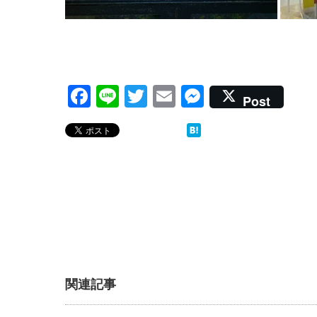
Facebook
Line
Twitter
Email
Messenger
Post
関連記事