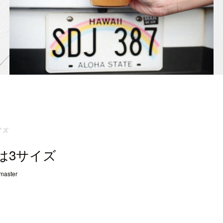
イズ
は3サイズ
master