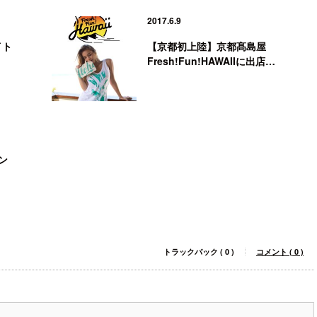
2017.6.9
イト
【京都初上陸】京都髙島屋
Fresh!Fun!HAWAIIに出店…
ン
トラックバック ( 0 )
コメント ( 0 )