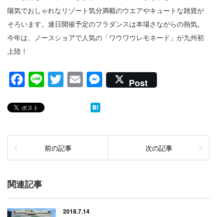
陽気でおしゃれなリゾート気分満載のウエアやキュートな雑貨が
そろいます。連日開催予定のフラダンスは本場さながらの熱気。
今年は、ノースショアで人気の「ワウワウレモネード」が九州初
上陸！
Facebook
Line
Twitter
Email
Messenger
Post
前の記事
次の記事
関連記事
2018.7.14