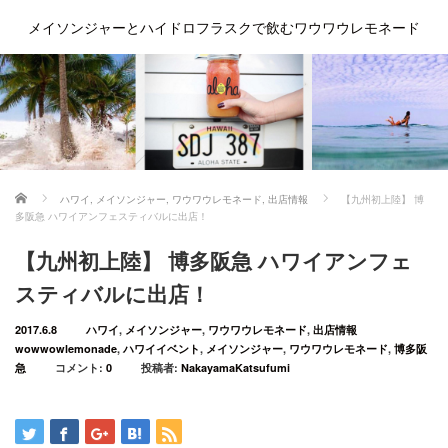
メイソンジャーとハイドロフラスクで飲むワウワウレモネード
ホーム
ハワイ
,
メイソンジャー
,
ワウワウレモネード
,
出店情報
【九州初上陸】 博
多阪急 ハワイアンフェスティバルに出店！
【九州初上陸】 博多阪急 ハワイアンフェ
スティバルに出店！
2017.6.8
ハワイ
,
メイソンジャー
,
ワウワウレモネード
,
出店情報
wowwowlemonade
,
ハワイイベント
,
メイソンジャー
,
ワウワウレモネード
,
博多阪
急
コメント:
0
投稿者:
NakayamaKatsufumi