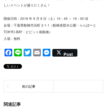
しいイベントが盛りだくさん！
開催日時：2018 年 9 月 8 日（土）10：45 ～ 19：00 頃
会場：千葉県船橋市浜町 2-1-1（船橋港親水公園・ららぽーと
TOKYO-BAY・ビビット南船橋）
入場：無料
Facebook
Line
Twitter
Email
Messenger
Post
前の記事
関連記事